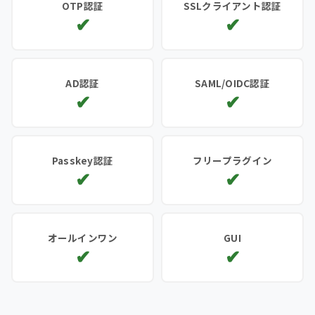
OTP認証
SSLクライアント認証
✔
✔
SSLクライアント認証の時間帯
OTP+任意パスワード認証の設
AD認証
SAML/OIDC認証
や曜日でのコントルールに対
定で認証を強化。
✔
✔
応。
AD認証/LDAP認証/に対応。ユ
Microsoft Entra ID / Keycloak
ーザーアカウントはADやLDAP
Passkey認証
フリープラグイン
などのidPと連携してSPとして
側のみに作成/Web側にはユーザ
✔
✔
動作。
ーアカウントは不要です。
パスキー認証 に対応のWebサイ
WordPress/roundcube/Let's
オールインワン
GUI
トを自社で構築・運用できるア
Encryptなどもワン・クリック
✔
✔
プライアンス。
でインストール。
認証対応のWebサーバーの他、
コマンド操作不要。直感的なパ