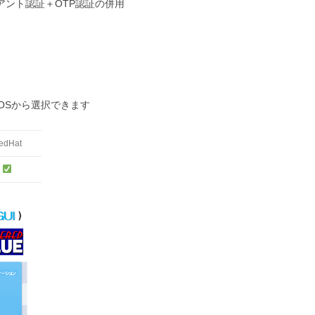
アント認証＋OTP認証の併用
のOSから選択できます
edHat