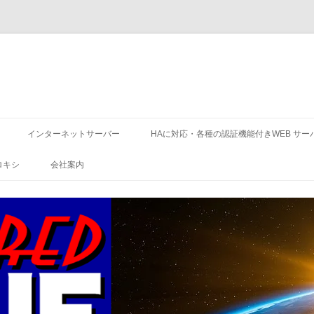
コ
ン
インターネットサーバー
HAに対応・各種の認証機能付きWEB サー
テ
ン
ツ
ロキシ
会社案内
へ
ス
キ
ッ
プ