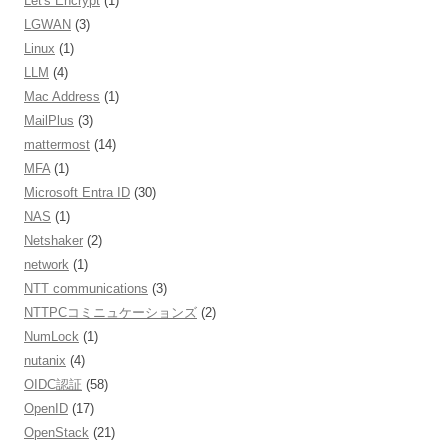
Let's Encrypt
(1)
LGWAN
(3)
Linux
(1)
LLM
(4)
Mac Address
(1)
MailPlus
(3)
mattermost
(14)
MFA
(1)
Microsoft Entra ID
(30)
NAS
(1)
Netshaker
(2)
network
(1)
NTT communications
(3)
NTTPCコミニュケーションズ
(2)
NumLock
(1)
nutanix
(4)
OIDC認証
(58)
OpenID
(17)
OpenStack
(21)