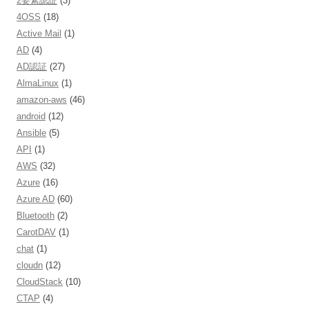
2要素認証
(3)
4OSS
(18)
Active Mail
(1)
AD
(4)
AD認証
(27)
AlmaLinux
(1)
amazon-aws
(46)
android
(12)
Ansible
(5)
API
(1)
AWS
(32)
Azure
(16)
Azure AD
(60)
Bluetooth
(2)
CarotDAV
(1)
chat
(1)
cloudn
(12)
CloudStack
(10)
CTAP
(4)