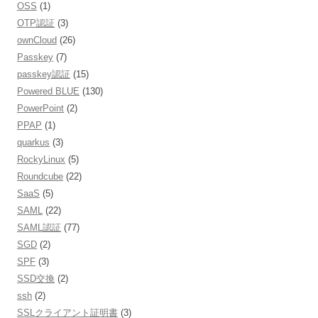
OSS
(1)
OTP認証
(3)
ownCloud
(26)
Passkey
(7)
passkey認証
(15)
Powered BLUE
(130)
PowerPoint
(2)
PPAP
(1)
quarkus
(3)
RockyLinux
(5)
Roundcube
(22)
SaaS
(5)
SAML
(22)
SAML認証
(77)
SGD
(2)
SPF
(3)
SSD交換
(2)
ssh
(2)
SSLクライアント証明書
(3)