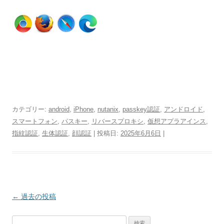
カテゴリー:
android
,
iPhone
,
nutanix
,
passkey認証
,
アンドロイド
,
スマートフォン
,
パスキー
,
リバースプロキシ
,
仮想アプラアインス
,
指紋認証
,
生体認証
,
顔認証
| 投稿日:
2025年6月6日
|
投
←
過去の投稿
稿
検