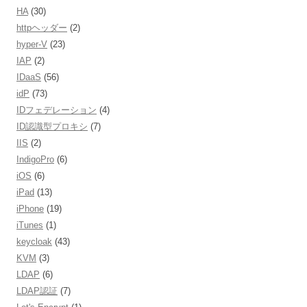
HA
(30)
httpヘッダー
(2)
hyper-V
(23)
IAP
(2)
IDaaS
(56)
idP
(73)
IDフェデレーション
(4)
ID認識型プロキシ
(7)
IIS
(2)
IndigoPro
(6)
iOS
(6)
iPad
(13)
iPhone
(19)
iTunes
(1)
keycloak
(43)
KVM
(3)
LDAP
(6)
LDAP認証
(7)