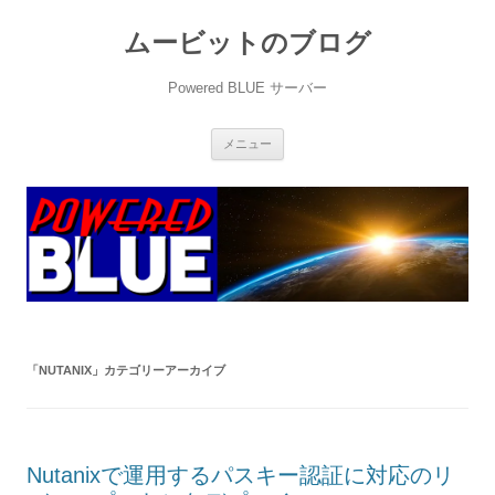
ムービットのブログ
Powered BLUE サーバー
コ
メニュー
ン
テ
ン
ツ
へ
ス
キ
ッ
プ
「
NUTANIX
」カテゴリーアーカイブ
Nutanixで運用するパスキー認証に対応のリ