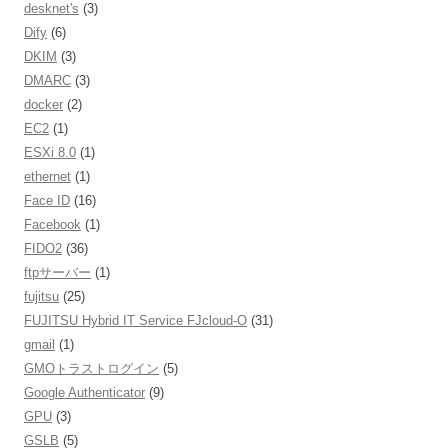
desknet's
(3)
Dify
(6)
DKIM
(3)
DMARC
(3)
docker
(2)
EC2
(1)
ESXi 8.0
(1)
ethernet
(1)
Face ID
(16)
Facebook
(1)
FIDO2
(36)
ftpサーバー
(1)
fujitsu
(25)
FUJITSU Hybrid IT Service FJcloud-O
(31)
gmail
(1)
GMOトラストログイン
(5)
Google Authenticator
(9)
GPU
(3)
GSLB
(5)