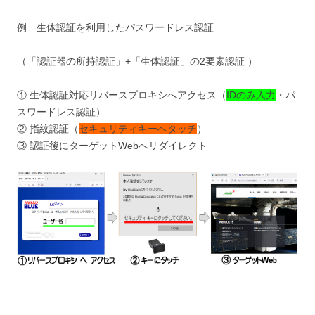
例 生体認証を利用したパスワードレス認証
（「認証器の所持認証」+「生体認証」の2要素認証 ）
① 生体認証対応リバースプロキシへアクセス（
IDのみ入力
・パ
スワードレス認証）
② 指紋認証（
セキュリティキーへタッチ
）
③ 認証後にターゲットWebへリダイレクト