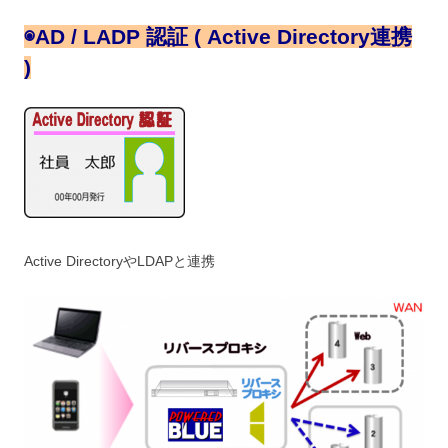
◉
AD / LADP 認証 ( Active Directory連携
)
Active DirectoryやLDAPと連携