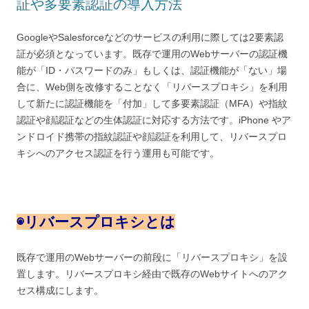
証や多要素認証の導入方法
GoogleやSalesforceなどのサービスの利用に際しては2要素認
証が必須となっています。既存で運用のWebサーバーの認証機
能が「ID・パスワードのみ」もしくは、認証機能が「ない」場
合に、Web側を改修することなく「リバースプロキシ」を利用
して新たに認証機能を「付加」して多要素認証（MFA）や指紋
認証や顔認証などの生体認証に対応する方法です。iPhone やア
ンドロイド携帯の指紋認証や顔認証を利用して、リバースプロ
キシへのアクセス認証を行う運用も可能です。
◉
リバースプロキシとは
既存で運用のWebサーバーの前段に「リバースプロキシ」を設
置します。リバースプロキシ経由で既存のWebサイトへのアク
セス構成にします。