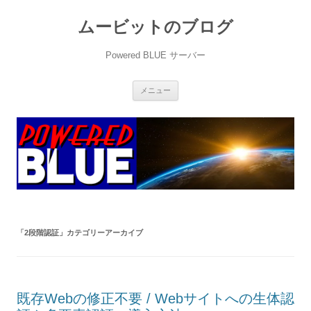
ムービットのブログ
Powered BLUE サーバー
コ
メニュー
ン
テ
ン
ツ
へ
ス
キ
ッ
プ
「
2段階認証
」カテゴリーアーカイブ
既存Webの修正不要 / Webサイトへの生体認