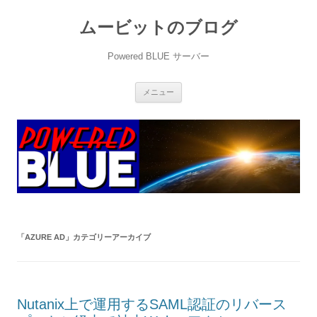
ムービットのブログ
Powered BLUE サーバー
コ
メニュー
ン
テ
ン
ツ
へ
ス
キ
ッ
プ
「
AZURE AD
」カテゴリーアーカイブ
Nutanix上で運用するSAML認証のリバース