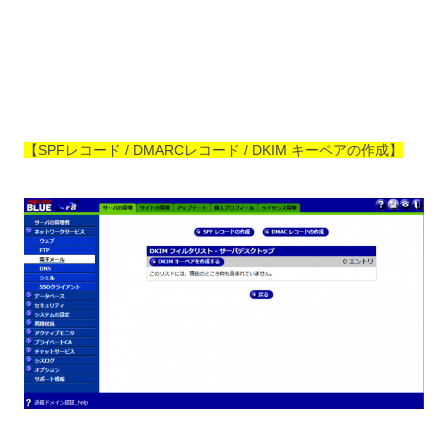
【SPFレコード / DMARCレコード / DKIM キーペアの作成】