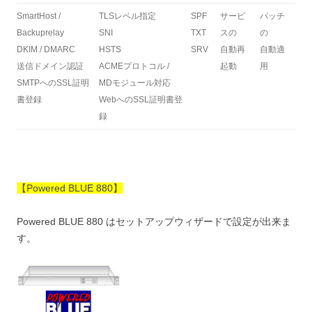
SmartHost /
TLSレベル指定
SPF
サービ
パッチ
Backuprelay
SNI
TXT
スの
の
DKIM / DMARC
HSTS
SRV
自動再
自動適
送信ドメイン認証
ACMEプロトコル /
起動
用
SMTPへのSSL証明
MDモジュール対応
書登録
WebへのSSL証明書登
録
【Powered BLUE 880】
Powered BLUE 880 はセットアップウィザードで設定が出来ま
す。