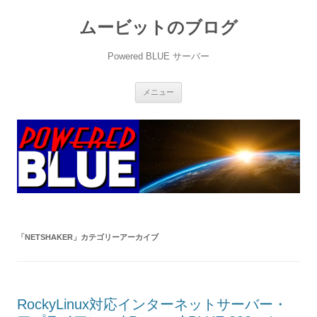
ムービットのブログ
Powered BLUE サーバー
コ
メニュー
ン
テ
ン
ツ
へ
ス
キ
ッ
プ
「
NETSHAKER
」カテゴリーアーカイブ
RockyLinux対応インターネットサーバー・