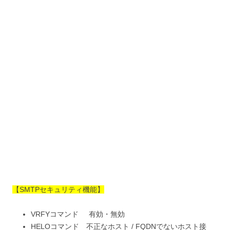
【SMTPセキュリティ機能】
VRFYコマンド 有効・無効
HELOコマンド 不正なホスト / FQDNでないホスト接